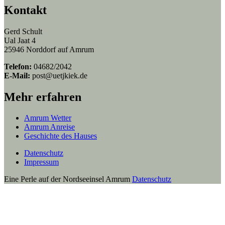
Kontakt
Gerd Schult
Ual Jaat 4
25946 Norddorf auf Amrum
Telefon:
04682/2042
E-Mail:
post@uetjkiek.de
Mehr erfahren
Amrum Wetter
Amrum Anreise
Geschichte des Hauses
Datenschutz
Impressum
Eine Perle auf der Nordseeinsel Amrum
Datenschutz