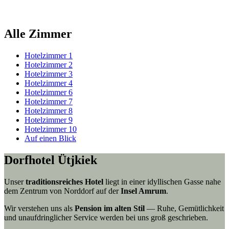
Alle Zimmer
Hotelzimmer 1
Hotelzimmer 2
Hotelzimmer 3
Hotelzimmer 4
Hotelzimmer 6
Hotelzimmer 7
Hotelzimmer 8
Hotelzimmer 9
Hotelzimmer 10
Auf einen Blick
Dorfhotel Ütjkiek
Unser
traditionsreiches Hotel
liegt in einer idyllischen Gasse nahe
dem Zentrum von Norddorf auf der
Insel Amrum
.
Wir verstehen uns als
Pension im alten Stil
— Ruhe, Gemütlichkeit
und unaufdringlicher Service werden bei uns groß geschrieben.